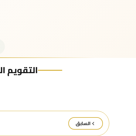
التقويم اله
السابق