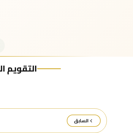
التقويم اله
السابق