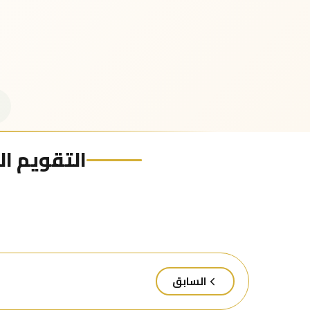
التقويم اله
السابق