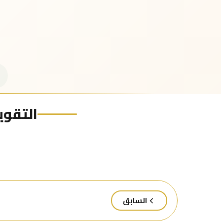
التقويم
السابق